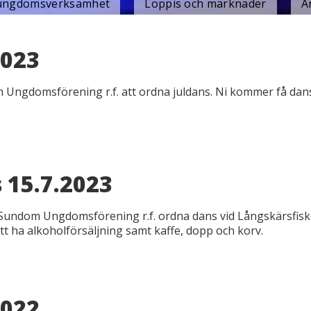
 ungdomsverksamhet
Loppis och marknader
A
2023
ngdomsförening r.f. att ordna juldans. Ni kommer få dans
 15.7.2023
 Sundom Ungdomsförening r.f. ordna dans vid Långskärsfis
att ha alkoholförsäljning samt kaffe, dopp och korv.
2022