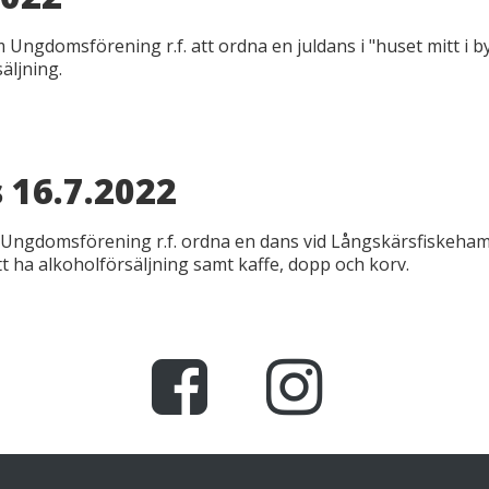
gdomsförening r.f. att ordna en juldans i "huset mitt i by
äljning.
 16.7.2022
ngdomsförening r.f. ordna en dans vid Långskärsfiskeham
t ha alkoholförsäljning samt kaffe, dopp och korv.
Facebook
Instagram