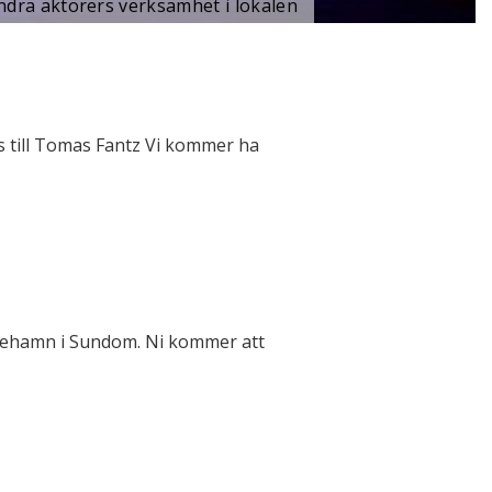
ndra aktörers verksamhet i lokalen
 till Tomas Fantz Vi kommer ha
kehamn i Sundom. Ni kommer att